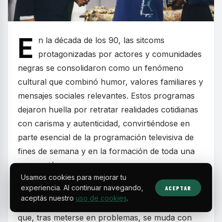
E
n la década de los 90, las sitcoms
protagonizadas por actores y comunidades
negras se consolidaron como un fenómeno
cultural que combinó humor, valores familiares y
mensajes sociales relevantes. Estos programas
dejaron huella por retratar realidades cotidianas
con carisma y autenticidad, convirtiéndose en
parte esencial de la programación televisiva de
fines de semana y en la formación de toda una
generación.
Usamos cookies para mejorar tu
experiencia. Al continuar navegando,
ACEPTAR
Series como
The Fresh Prince of Bel-Air
aceptás nuestro
uso de cookies
.
mostraron la historia de un joven de Filadelfia
que, tras meterse en problemas, se muda con