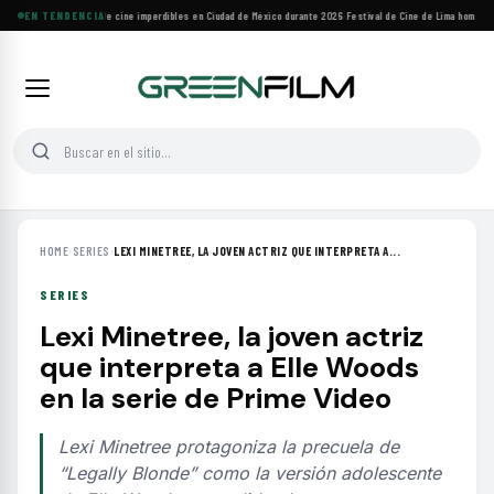
Cuatro festivales de cine imperdibles en Ciudad de México durante 2026
EN TENDENCIA
·
Festival de Cine de Lima homenajea
HOME
›
SERIES
›
LEXI MINETREE, LA JOVEN ACTRIZ QUE INTERPRETA A...
SERIES
Lexi Minetree, la joven actriz
que interpreta a Elle Woods
en la serie de Prime Video
Lexi Minetree protagoniza la precuela de
“Legally Blonde” como la versión adolescente