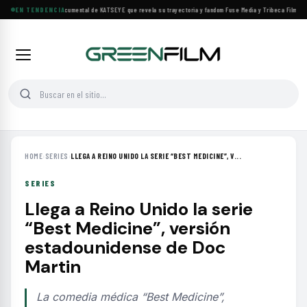
Llega a cines el documental de KATSEYE que revela su trayectoria y fandom
EN TENDENCIA
·
Fuse Media y Tribeca Films se 
HOME
›
SERIES
›
LLEGA A REINO UNIDO LA SERIE “BEST MEDICINE”, V...
SERIES
Llega a Reino Unido la serie
“Best Medicine”, versión
estadounidense de Doc
Martin
La comedia médica “Best Medicine”,