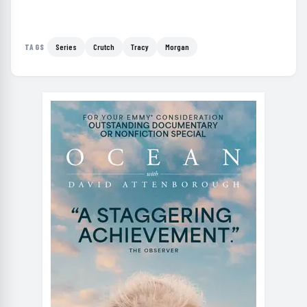
Series
Crutch
Tracy
Morgan
TAGS