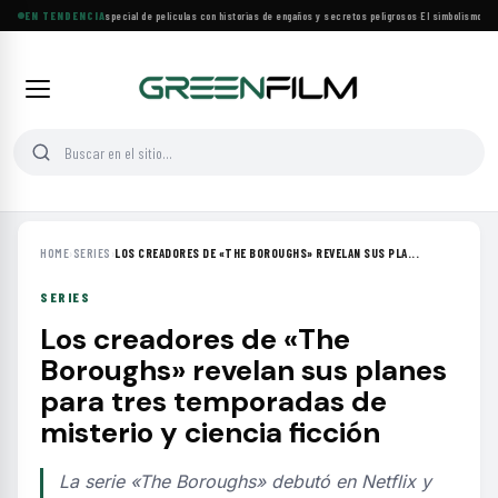
Lifetime estrena especial de películas con historias de engaños y secretos peligrosos
EN TENDENCIA
·
El simbolismo de lo
HOME
›
SERIES
›
LOS CREADORES DE «THE BOROUGHS» REVELAN SUS PLA...
SERIES
Los creadores de «The
Boroughs» revelan sus planes
para tres temporadas de
misterio y ciencia ficción
La serie «The Boroughs» debutó en Netflix y