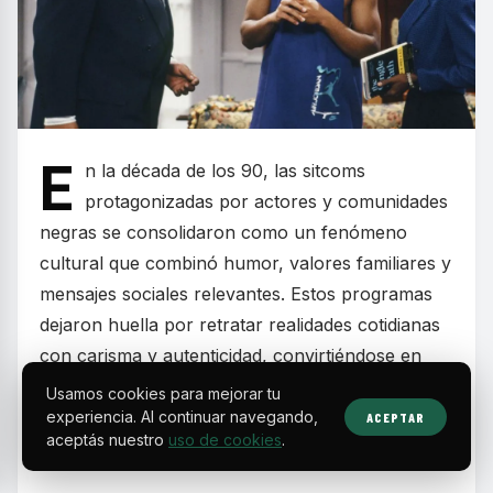
E
n la década de los 90, las sitcoms
protagonizadas por actores y comunidades
negras se consolidaron como un fenómeno
cultural que combinó humor, valores familiares y
mensajes sociales relevantes. Estos programas
dejaron huella por retratar realidades cotidianas
con carisma y autenticidad, convirtiéndose en
parte esencial de la programación televisiva de
Usamos cookies para mejorar tu
fines de semana y en la formación de toda una
experiencia. Al continuar navegando,
ACEPTAR
aceptás nuestro
uso de cookies
.
generación.