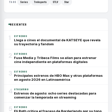
Series
Treksperts
STLV
Star
TAGS
RECIENTES
1
ESTRENOS
Llega a cines el documental de KATSEYE que revela
su trayectoria y fandom
2
ESTRENOS
Fuse Media y Tribeca Films se alían para estrenar
cine independiente en plataformas digitales
3
ESTRENOS
Principales estrenos de HBO Max y otras plataformas
en agosto 2026 en Latinoamérica
4
STREAMING
Estrenos de agosto: ocho series destacadas para
comenzar la temporada en streaming
5
ESTRENOS
Eli Roth critica el fracaso de Borderlands por su tono