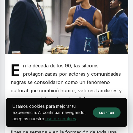
E
n la década de los 90, las sitcoms
protagonizadas por actores y comunidades
negras se consolidaron como un fenómeno
cultural que combinó humor, valores familiares y
mensajes sociales relevantes. Estos programas
Usamos cookies para mejorar tu
dejaron huella por retratar realidades cotidianas
experiencia. Al continuar navegando,
ACEPTAR
con carisma y autenticidad, convirtiéndose en
aceptás nuestro
uso de cookies
.
parte esencial de la programación televisiva de
fines de semana y en la formación de toda una