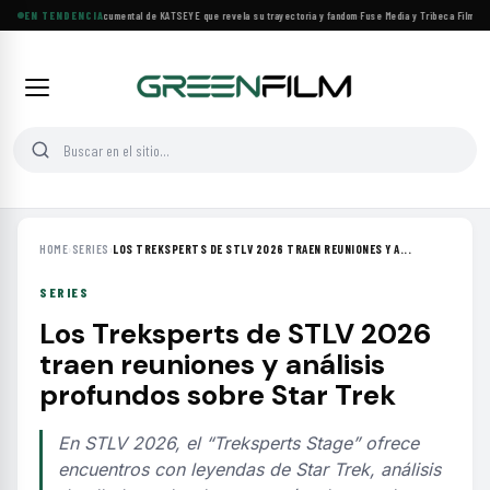
Llega a cines el documental de KATSEYE que revela su trayectoria y fandom
EN TENDENCIA
·
Fuse Media y Tribeca Films se 
HOME
›
SERIES
›
LOS TREKSPERTS DE STLV 2026 TRAEN REUNIONES Y A...
SERIES
Los Treksperts de STLV 2026
traen reuniones y análisis
profundos sobre Star Trek
En STLV 2026, el “Treksperts Stage” ofrece
encuentros con leyendas de Star Trek, análisis