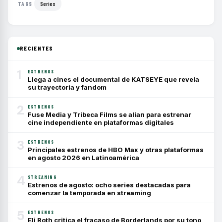
Series
TAGS
RECIENTES
1
ESTRENOS
Llega a cines el documental de KATSEYE que revela
su trayectoria y fandom
2
ESTRENOS
Fuse Media y Tribeca Films se alían para estrenar
cine independiente en plataformas digitales
3
ESTRENOS
Principales estrenos de HBO Max y otras plataformas
en agosto 2026 en Latinoamérica
4
STREAMING
Estrenos de agosto: ocho series destacadas para
comenzar la temporada en streaming
5
ESTRENOS
Eli Roth critica el fracaso de Borderlands por su tono