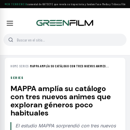
Llega a cines el documental de KATSEYE que revela su trayectoria y fandom
EN TENDENCIA
·
Fuse Media y Tribeca Films se 
HOME
›
SERIES
›
MAPPA AMPLÍA SU CATÁLOGO CON TRES NUEVOS ANIMES...
SERIES
MAPPA amplía su catálogo
con tres nuevos animes que
exploran géneros poco
habituales
El estudio MAPPA sorprendió con tres nuevos