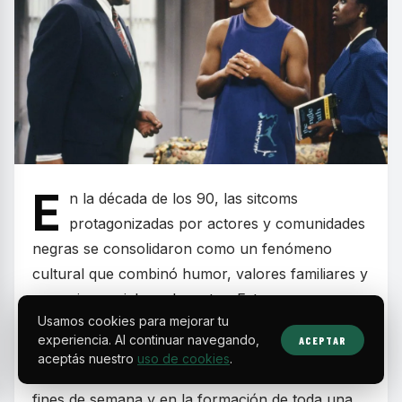
E
n la década de los 90, las sitcoms
protagonizadas por actores y comunidades
negras se consolidaron como un fenómeno
cultural que combinó humor, valores familiares y
mensajes sociales relevantes. Estos programas
Usamos cookies para mejorar tu
dejaron huella por retratar realidades cotidianas
experiencia. Al continuar navegando,
ACEPTAR
con carisma y autenticidad, convirtiéndose en
aceptás nuestro
uso de cookies
.
parte esencial de la programación televisiva de
fines de semana y en la formación de toda una