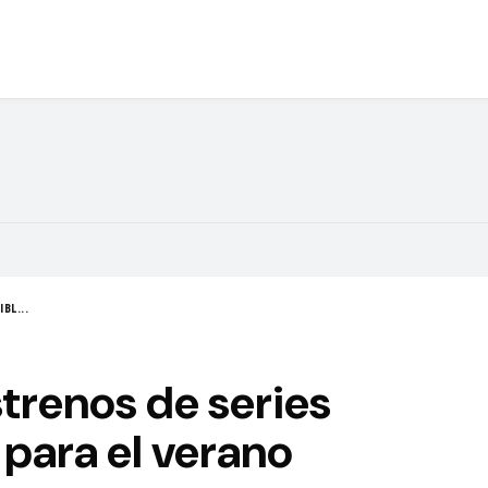
BL...
strenos de series
para el verano