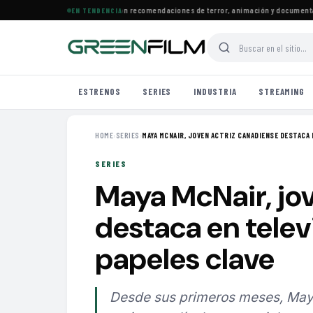
trenos llegan a Prime Video con recomendaciones de terror, animación y documentales
·
EN TENDENCIA
ESTRENOS
SERIES
INDUSTRIA
STREAMING
HOME
›
SERIES
›
MAYA MCNAIR, JOVEN ACTRIZ CANADIENSE DESTACA E
SERIES
Maya McNair, jo
destaca en telev
papeles clave
Desde sus primeros meses, Maya