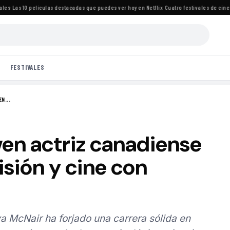
Las 10 películas destacadas que puedes ver hoy en Netflix
·
Cuatro festivales de cine im
FESTIVALES
N...
ven actriz canadiense
isión y cine con
 McNair ha forjado una carrera sólida en