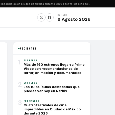
perdibles en Ciudad de México durante 2026
·
Festival de Cine de Lima homenajeará al di
SÁBADO
8 Agosto 2026
RECIENTES
1
ESTRENOS
Más de 160 estrenos llegan a Prime
Video con recomendaciones de
terror, animación y documentales
2
ESTRENOS
Las 10 películas destacadas que
puedes ver hoy en Netflix
3
FESTIVALES
Cuatro festivales de cine
imperdibles en Ciudad de México
durante 2026