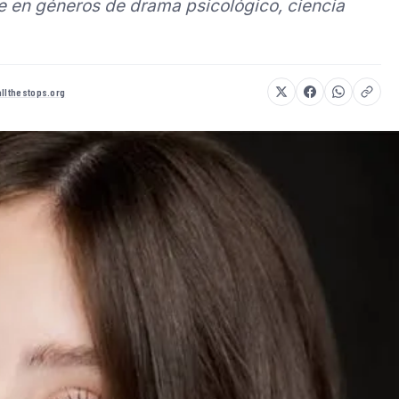
te en géneros de drama psicológico, ciencia
allthestops.org