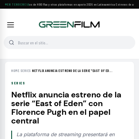
Principales estrenos de HBO Max y otras plataformas en agosto 2026 en Latinoamérica
EN TENDENCIA
·
Estrenos de agosto:
HOME
›
SERIES
›
NETFLIX ANUNCIA ESTRENO DE LA SERIE “EAST OF ED...
SERIES
Netflix anuncia estreno de la
serie “East of Eden” con
Florence Pugh en el papel
central
La plataforma de streaming presentará en