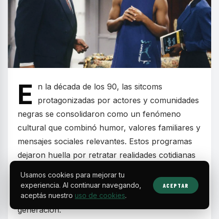
E
n la década de los 90, las sitcoms
protagonizadas por actores y comunidades
negras se consolidaron como un fenómeno
cultural que combinó humor, valores familiares y
mensajes sociales relevantes. Estos programas
dejaron huella por retratar realidades cotidianas
con carisma y autenticidad, convirtiéndose en
Usamos cookies para mejorar tu
parte esencial de la programación televisiva de
experiencia. Al continuar navegando,
ACEPTAR
aceptás nuestro
uso de cookies
.
fines de semana y en la formación de toda una
generación.