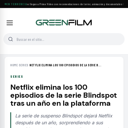
Más de 160 estrenos llegan a Prime Video con recomendaciones de terror, animación y documentales
EN TENDENCIA
·
Las 10
HOME
›
SERIES
›
NETFLIX ELIMINA LOS 100 EPISODIOS DE LA SERIE B...
SERIES
Netflix elimina los 100
episodios de la serie Blindspot
tras un año en la plataforma
La serie de suspenso Blindspot dejará Netflix
después de un año, sorprendiendo a sus