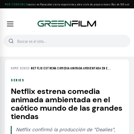
Festival de Cine Francés en Maracaibo cierra exposición y abre ciclo de proyecciones
EN TENDENCIA
·
Más de 160 estrenos
HOME
›
SERIES
›
NETFLIX ESTRENA COMEDIA ANIMADA AMBIENTADA EN E...
SERIES
Netflix estrena comedia
animada ambientada en el
caótico mundo de las grandes
tiendas
Netflix confirmó la producción de "Dealies",