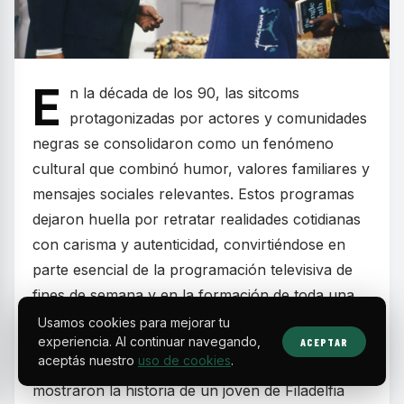
E
n la década de los 90, las sitcoms
protagonizadas por actores y comunidades
negras se consolidaron como un fenómeno
cultural que combinó humor, valores familiares y
mensajes sociales relevantes. Estos programas
dejaron huella por retratar realidades cotidianas
con carisma y autenticidad, convirtiéndose en
parte esencial de la programación televisiva de
fines de semana y en la formación de toda una
generación.
Usamos cookies para mejorar tu
experiencia. Al continuar navegando,
ACEPTAR
aceptás nuestro
uso de cookies
.
Series como
The Fresh Prince of Bel-Air
mostraron la historia de un joven de Filadelfia