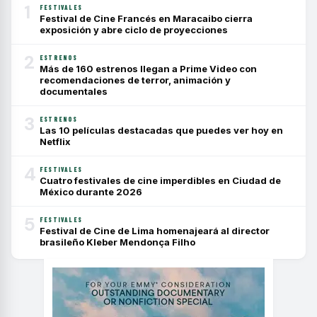
1
FESTIVALES
Festival de Cine Francés en Maracaibo cierra
exposición y abre ciclo de proyecciones
2
ESTRENOS
Más de 160 estrenos llegan a Prime Video con
recomendaciones de terror, animación y
documentales
3
ESTRENOS
Las 10 películas destacadas que puedes ver hoy en
Netflix
4
FESTIVALES
Cuatro festivales de cine imperdibles en Ciudad de
México durante 2026
5
FESTIVALES
Festival de Cine de Lima homenajeará al director
brasileño Kleber Mendonça Filho