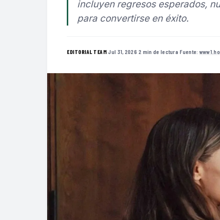
incluyen regresos esperados, nu
para convertirse en éxito.
·
Jul 31, 2026
·
2 min de lectura
·
Fuente:
www1.ho
EDITORIAL TEAM