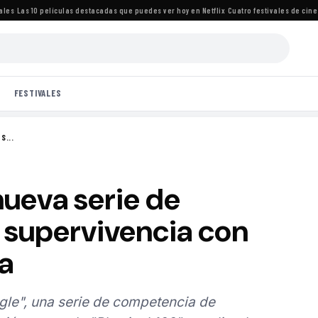
Las 10 películas destacadas que puedes ver hoy en Netflix
·
Cuatro festivales de cine im
FESTIVALES
S...
nueva serie de
supervivencia con
a
ngle", una serie de competencia de