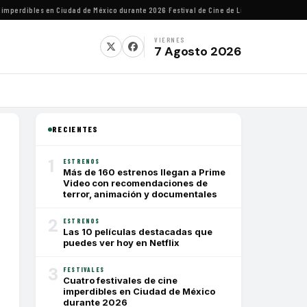
perdibles en Ciudad de México durante 2026
·
Festival de Cine de Lima homenajeará al di
VIERNES
7 Agosto 2026
RECIENTES
1
ESTRENOS
Más de 160 estrenos llegan a Prime
Video con recomendaciones de
terror, animación y documentales
2
ESTRENOS
Las 10 películas destacadas que
puedes ver hoy en Netflix
3
FESTIVALES
Cuatro festivales de cine
imperdibles en Ciudad de México
durante 2026