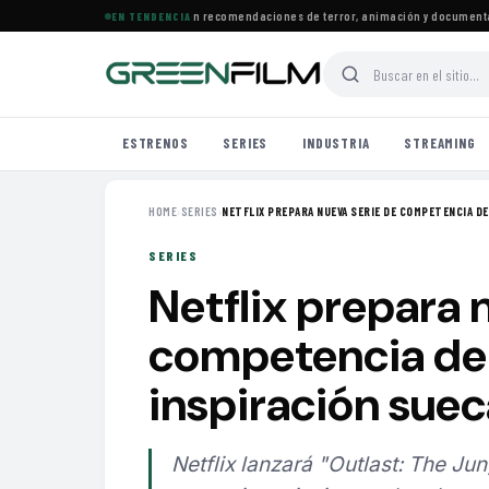
trenos llegan a Prime Video con recomendaciones de terror, animación y documentales
·
EN TENDENCIA
ESTRENOS
SERIES
INDUSTRIA
STREAMING
HOME
›
SERIES
›
NETFLIX PREPARA NUEVA SERIE DE COMPETENCIA DE 
SERIES
Netflix prepara 
competencia de 
inspiración suec
Netflix lanzará "Outlast: The Ju