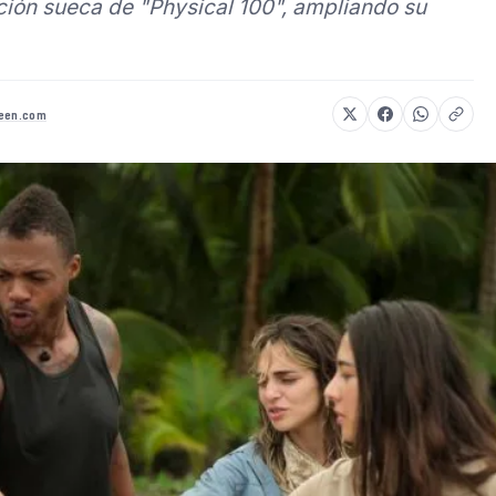
ación sueca de "Physical 100", ampliando su
reen.com