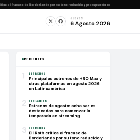
ca el fracaso de Borderlands por su tono reducido y presupuesto conservador
·
Cómo ver to
JUEVES
6 Agosto 2026
RECIENTES
1
ESTRENOS
Principales estrenos de HBO Max y
otras plataformas en agosto 2026
en Latinoamérica
2
STREAMING
Estrenos de agosto: ocho series
destacadas para comenzar la
temporada en streaming
3
ESTRENOS
Eli Roth critica el fracaso de
Borderlands por su tono reducido y