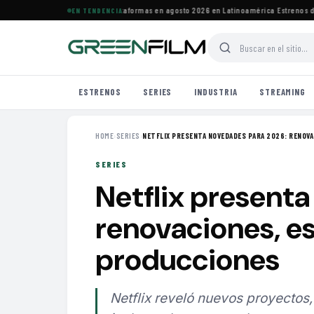
strenos de HBO Max y otras plataformas en agosto 2026 en Latinoamérica
·
Estrenos de a
EN TENDENCIA
ESTRENOS
SERIES
INDUSTRIA
STREAMING
HOME
›
SERIES
›
NETFLIX PRESENTA NOVEDADES PARA 2026: RENOVAC
SERIES
Netflix present
renovaciones, e
producciones
Netflix reveló nuevos proyectos