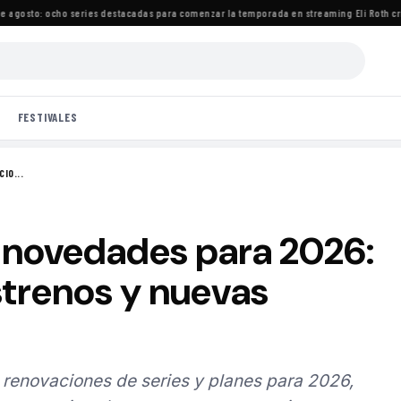
gosto: ocho series destacadas para comenzar la temporada en streaming
·
Eli Roth criti
FESTIVALES
IO...
a novedades para 2026:
strenos y nuevas
, renovaciones de series y planes para 2026,