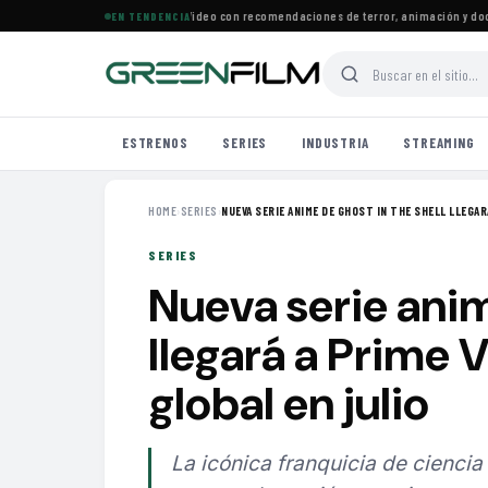
 160 estrenos llegan a Prime Video con recomendaciones de terror, animación y docum
EN TENDENCIA
ESTRENOS
SERIES
INDUSTRIA
STREAMING
HOME
›
SERIES
›
NUEVA SERIE ANIME DE GHOST IN THE SHELL LLEGARÁ
SERIES
Nueva serie anim
llegará a Prime 
global en julio
La icónica franquicia de ciencia