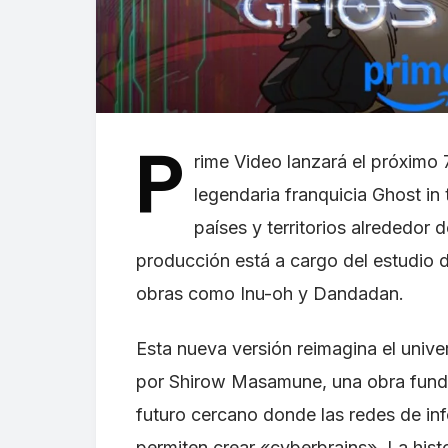
P
rime Video lanzará el próximo 
legendaria franquicia Ghost in
países y territorios alrededor
producción está a cargo del estudio
obras como Inu-oh y Dandadan.
Esta nueva versión reimagina el univ
por Shirow Masamune, una obra fund
futuro cercano donde las redes de in
permiten crear «cyberbrains». La his