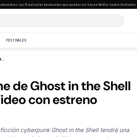
entales
·
Las 10 películas destacadas que puedes ver hoy en Netflix
·
Cuatro festivales de 
FESTIVALES
...
e de Ghost in the Shell
Video con estreno
 ficción cyberpunk Ghost in the Shell tendrá una