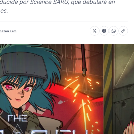
ducida por Science SARU, que debutará en
es.
mazon.com