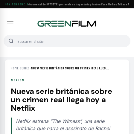
Llega a cines el documental de KATSEYE que revela su trayectoria y fandom
EN TENDENCIA
·
Fuse Media y Tribeca Films s
HOME
›
SERIES
›
NUEVA SERIE BRITÁNICA SOBRE UN CRIMEN REAL LLEG...
SERIES
Nueva serie británica sobre
un crimen real llega hoy a
Netflix
Netflix estrena “The Witness”, una serie
británica que narra el asesinato de Rachel