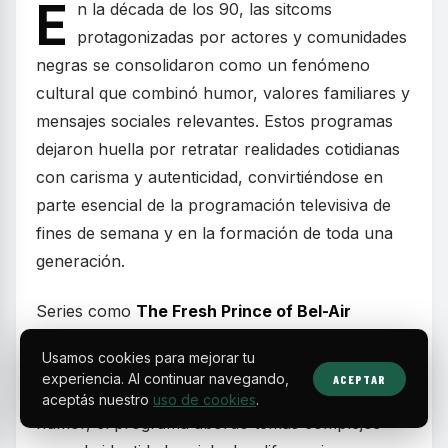
E
n la década de los 90, las sitcoms
protagonizadas por actores y comunidades
negras se consolidaron como un fenómeno
cultural que combinó humor, valores familiares y
mensajes sociales relevantes. Estos programas
dejaron huella por retratar realidades cotidianas
con carisma y autenticidad, convirtiéndose en
parte esencial de la programación televisiva de
fines de semana y en la formación de toda una
generación.
Series como
The Fresh Prince of Bel-Air
mostraron la historia de un joven de Filadelfia
Usamos cookies para mejorar tu
que, tras meterse en problemas, se muda con
experiencia. Al continuar navegando,
ACEPTAR
sus parientes adinerados en Bel-Air. Más allá del
aceptás nuestro
uso de cookies
.
humor, el programa abordó temas complejos