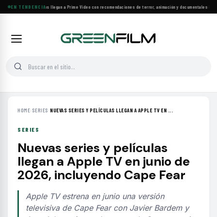
Más de 160 estrenos llegan a Prime Video con recomendaciones de terror, animación y documentales
EN TENDENCIA
·
Las 10
HOME
›
SERIES
›
NUEVAS SERIES Y PELÍCULAS LLEGAN A APPLE TV EN ...
SERIES
Nuevas series y películas
llegan a Apple TV en junio de
2026, incluyendo Cape Fear
Apple TV estrena en junio una versión
televisiva de Cape Fear con Javier Bardem y