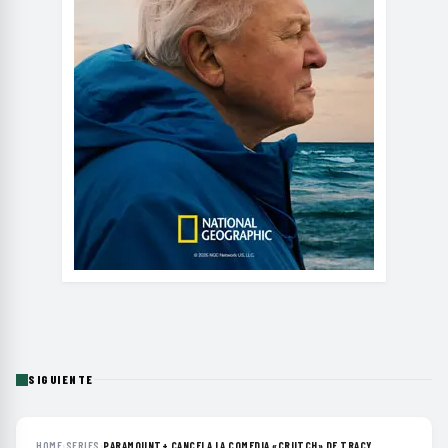
SIGUIENTE
HOME
›
SERIES
›
PARAMOUNT+ CANCELA LA COMEDIA «CRUTCH» DE TRACY...