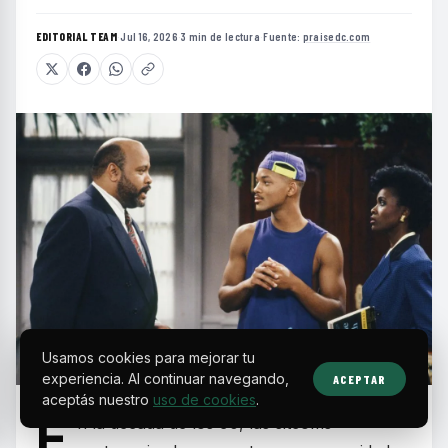
EDITORIAL TEAM
·
Jul 16, 2026
·
3 min de lectura
·
Fuente:
praisedc.com
Usamos cookies para mejorar tu
experiencia. Al continuar navegando,
ACEPTAR
aceptás nuestro
uso de cookies
.
E
n la década de los 90, las sitcoms