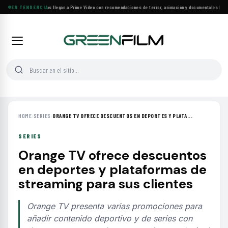
Más de 160 estrenos llegan a Prime Video con recomendaciones de terror, animación y documentales
EN TENDENCIA
·
Las 10
HOME
›
SERIES
›
ORANGE TV OFRECE DESCUENTOS EN DEPORTES Y PLATA...
SERIES
Orange TV ofrece descuentos
en deportes y plataformas de
streaming para sus clientes
Orange TV presenta varias promociones para
añadir contenido deportivo y de series con