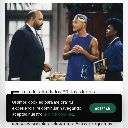
E
n la década de los 90, las sitcoms
protagonizadas por actores y comunidades
Usamos cookies para mejorar tu
negras se consolidaron como un fenómeno
experiencia. Al continuar navegando,
ACEPTAR
aceptás nuestro
uso de cookies
.
cultural que combinó humor, valores familiares y
mensajes sociales relevantes. Estos programas