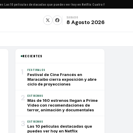
as 10 películas destacadas que puedes ver hoy en Netflix
·
Cuatro festivales de cine impe
SÁBADO
8 Agosto 2026
RECIENTES
1
FESTIVALES
Festival de Cine Francés en
Maracaibo cierra exposición y abre
ciclo de proyecciones
2
ESTRENOS
Más de 160 estrenos llegan a Prime
Video con recomendaciones de
terror, animación y documentales
3
ESTRENOS
Las 10 películas destacadas que
puedes ver hoy en Netflix