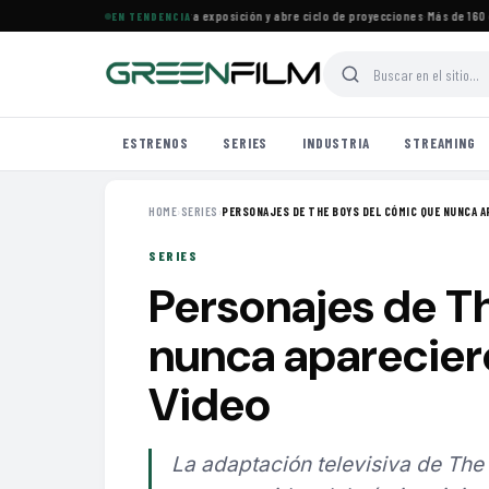
ine Francés en Maracaibo cierra exposición y abre ciclo de proyecciones
·
Más de 160 est
EN TENDENCIA
ESTRENOS
SERIES
INDUSTRIA
STREAMING
HOME
›
SERIES
›
PERSONAJES DE THE BOYS DEL CÓMIC QUE NUNCA AP
SERIES
Personajes de T
nunca apareciero
Video
La adaptación televisiva de The