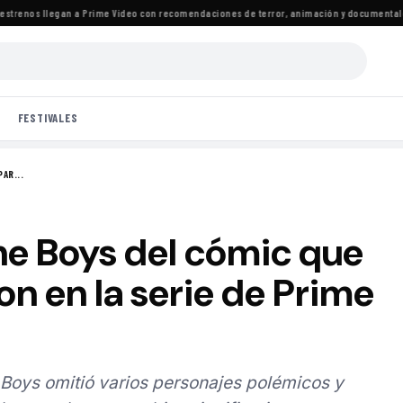
renos llegan a Prime Video con recomendaciones de terror, animación y documentales
·
L
FESTIVALES
AR...
he Boys del cómic que
n en la serie de Prime
 Boys omitió varios personajes polémicos y