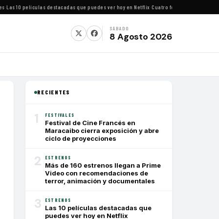
s 10 películas destacadas que puedes ver hoy en Netflix
·
Cuatro festivales de cine impe
SÁBADO
8 Agosto 2026
RECIENTES
1
FESTIVALES
Festival de Cine Francés en
Maracaibo cierra exposición y abre
ciclo de proyecciones
2
ESTRENOS
Más de 160 estrenos llegan a Prime
Video con recomendaciones de
terror, animación y documentales
3
ESTRENOS
Las 10 películas destacadas que
puedes ver hoy en Netflix