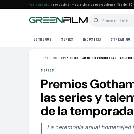
ine Francés en Maracaibo cierra exposición y abre ciclo de proyecciones
·
Más de 160 estr
EN TENDENCIA
ESTRENOS
SERIES
INDUSTRIA
STREAMING
HOME
›
SERIES
›
PREMIOS GOTHAM DE TELEVISIÓN 2026: LAS SERIES 
SERIES
Premios Gotham 
las series y tal
de la temporada
La ceremonia anual homenajeó lo