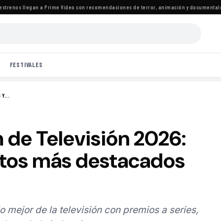
enos llegan a Prime Video con recomendaciones de terror, animación y documentales
·
La
FESTIVALES
Y...
de Televisión 2026:
entos más destacados
 mejor de la televisión con premios a series,