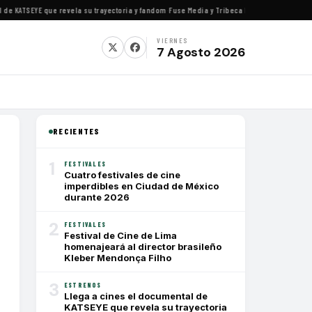
ATSEYE que revela su trayectoria y fandom
·
Fuse Media y Tribeca Films se alían para est
VIERNES
7 Agosto 2026
RECIENTES
1
FESTIVALES
Cuatro festivales de cine
imperdibles en Ciudad de México
durante 2026
2
FESTIVALES
Festival de Cine de Lima
homenajeará al director brasileño
Kleber Mendonça Filho
3
ESTRENOS
Llega a cines el documental de
KATSEYE que revela su trayectoria