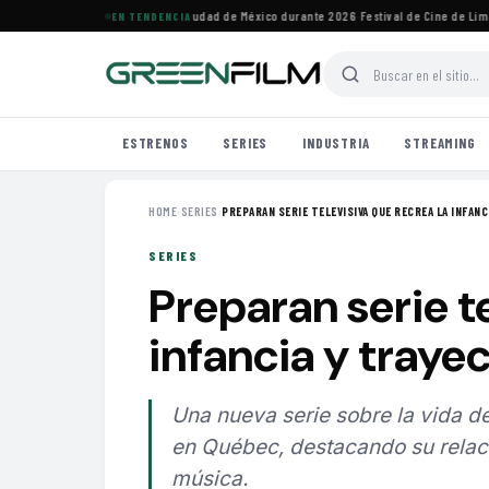
ales de cine imperdibles en Ciudad de México durante 2026
·
Festival de Cine de Lima ho
EN TENDENCIA
ESTRENOS
SERIES
INDUSTRIA
STREAMING
HOME
›
SERIES
›
PREPARAN SERIE TELEVISIVA QUE RECREA LA INFANCI
SERIES
Preparan serie te
infancia y traye
Una nueva serie sobre la vida d
en Québec, destacando su relaci
música.