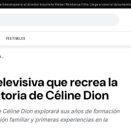
menajeará al director brasileño Kleber Mendonça Filho
·
Llega a cines el documental de K
FESTIVALES
...
levisiva que recrea la
ctoria de Céline Dion
e Céline Dion explorará sus años de formación
ón familiar y primeras experiencias en la