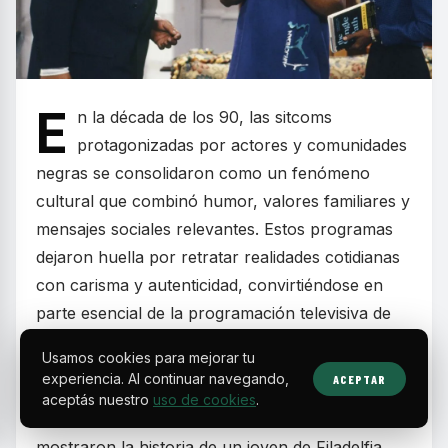
E
n la década de los 90, las sitcoms
protagonizadas por actores y comunidades
negras se consolidaron como un fenómeno
cultural que combinó humor, valores familiares y
mensajes sociales relevantes. Estos programas
dejaron huella por retratar realidades cotidianas
con carisma y autenticidad, convirtiéndose en
parte esencial de la programación televisiva de
fines de semana y en la formación de toda una
Usamos cookies para mejorar tu
generación.
experiencia. Al continuar navegando,
ACEPTAR
aceptás nuestro
uso de cookies
.
Series como
The Fresh Prince of Bel-Air
mostraron la historia de un joven de Filadelfia