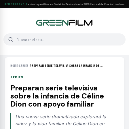
Cuatro festivales de cine imperdibles en Ciudad de México durante 2026
EN TENDENCIA
·
Festival de Cine de Lima homenajea
HOME
›
SERIES
›
PREPARAN SERIE TELEVISIVA SOBRE LA INFANCIA DE ...
SERIES
Preparan serie televisiva
sobre la infancia de Céline
Dion con apoyo familiar
Una nueva serie dramatizada explorará la
niñez y la vida familiar de Céline Dion en