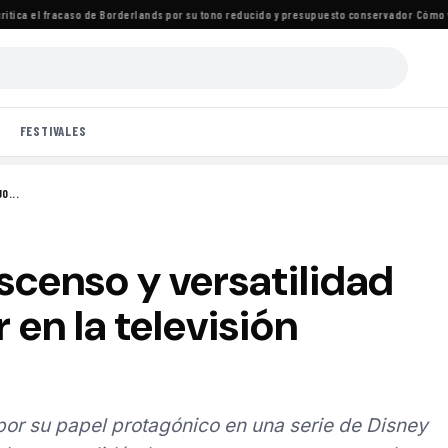
ica el fracaso de Borderlands por su tono reducido y presupuesto conservador
·
Cómo ver t
FESTIVALES
O...
ascenso y versatilidad
 en la televisión
por su papel protagónico en una serie de Disney