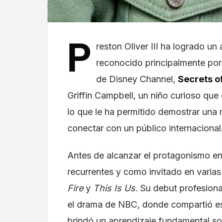
P
reston Oliver III ha logrado un
reconocido principalmente por 
de Disney Channel,
Secrets o
Griffin Campbell, un niño curioso qu
lo que le ha permitido demostrar una
conectar con un público internacional
Antes de alcanzar el protagonismo en 
recurrentes y como invitado en varias
Fire
y
This Is Us
. Su debut profesion
el drama de NBC, donde compartió esc
brindó un aprendizaje fundamental sob