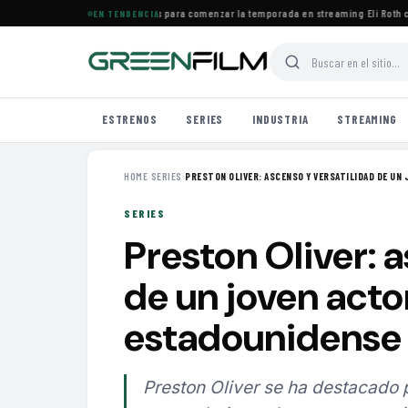
gosto: ocho series destacadas para comenzar la temporada en streaming
·
Eli Roth crit
EN TENDENCIA
ESTRENOS
SERIES
INDUSTRIA
STREAMING
HOME
›
SERIES
›
PRESTON OLIVER: ASCENSO Y VERSATILIDAD DE UN J
SERIES
Preston Oliver: 
de un joven actor
estadounidense
Preston Oliver se ha destacado 