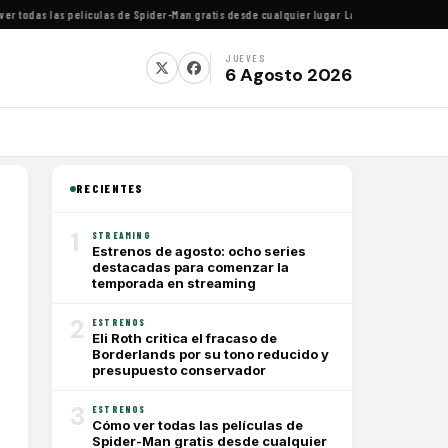
odas las películas de Spider-Man gratis desde cualquier lugar
·
La directora Rachel Isra
JUEVES
6 Agosto 2026
RECIENTES
1
STREAMING
Estrenos de agosto: ocho series
destacadas para comenzar la
temporada en streaming
2
ESTRENOS
Eli Roth critica el fracaso de
Borderlands por su tono reducido y
presupuesto conservador
3
ESTRENOS
Cómo ver todas las películas de
Spider-Man gratis desde cualquier