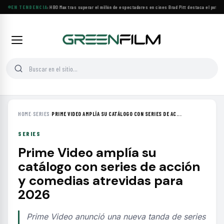
BACKROOMS llega a HBO Max tras superar el millón de espectadores en cines
EN TENDENCIA
·
Brad Pitt destaca el potencia
HOME
›
SERIES
›
PRIME VIDEO AMPLÍA SU CATÁLOGO CON SERIES DE AC...
SERIES
Prime Video amplía su
catálogo con series de acción
y comedias atrevidas para
2026
Prime Video anunció una nueva tanda de series