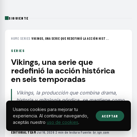
SIGUIENTE
HOME
›
SERIES
›
VIKINGS, UNA SERIE QUE REDEFINIÓ LA ACCIÓN HIST...
SERIES
Vikings, una serie que
redefinió la acción histórica
en seis temporadas
Vikings, la producción que combina drama,
historia y mitología nórdica, se mantiene como
un referente imprescindible en el catálogo de
Usamos cookies para mejorar tu
Netflix tras seis temporadas y 89 episodios.
experiencia. Al continuar navegando,
ACEPTAR
aceptás nuestro
uso de cookies
.
EDITORIAL TEAM
·
Jul 16, 2026
·
2 min de lectura
·
Fuente:
br.ign.com