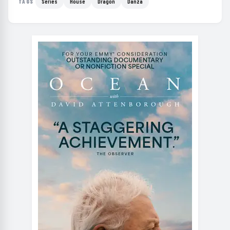
Series
House
Dragon
Danza
TAGS