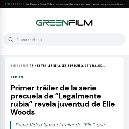
Más de 160 estrenos llegan a Prime Video con recomendaciones de terror, animación y documentales
EN TENDENCIA
·
Las 10
HOME
›
SERIES
›
PRIMER TRÁILER DE LA SERIE PRECUELA DE “LEGALME...
SERIES
Primer tráiler de la serie
precuela de “Legalmente
rubia” revela juventud de Elle
Woods
Prime Video lanzó el tráiler de “Elle”, que