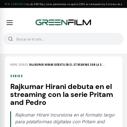
Principales estrenos de HBO Max y otras plataformas en agosto 2026 en Latinoamérica
EN TENDENCIA
·
Estrenos de agosto:
HOME
›
SERIES
›
RAJKUMAR HIRANI DEBUTA EN EL STREAMING CON LA S...
SERIES
Rajkumar Hirani debuta en el
streaming con la serie Pritam
and Pedro
Rajkumar Hirani incursiona en el formato largo
para plataformas digitales con Pritam and