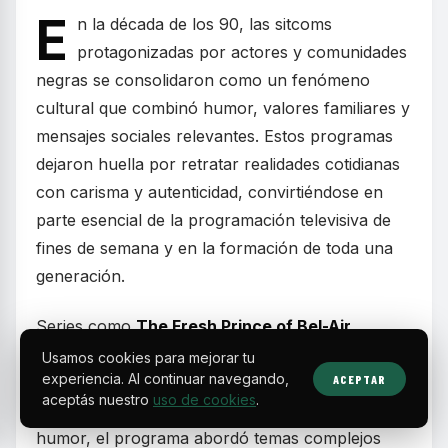
E
n la década de los 90, las sitcoms
protagonizadas por actores y comunidades
negras se consolidaron como un fenómeno
cultural que combinó humor, valores familiares y
mensajes sociales relevantes. Estos programas
dejaron huella por retratar realidades cotidianas
con carisma y autenticidad, convirtiéndose en
parte esencial de la programación televisiva de
fines de semana y en la formación de toda una
generación.
Series como
The Fresh Prince of Bel-Air
mostraron la historia de un joven de Filadelfia
Usamos cookies para mejorar tu
experiencia. Al continuar navegando,
ACEPTAR
que, tras meterse en problemas, se muda con
aceptás nuestro
uso de cookies
.
sus parientes adinerados en Bel-Air. Más allá del
humor, el programa abordó temas complejos