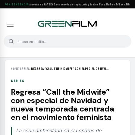
Llega a cines el documental de KATSEYE que revela su trayectoria y fandom
EN TENDENCIA
·
Fuse Media y Tribeca Films se 
HOME
›
SERIES
›
REGRESA “CALL THE MIDWIFE” CON ESPECIAL DE NAVI...
SERIES
Regresa “Call the Midwife”
con especial de Navidad y
nueva temporada centrada
en el movimiento feminista
La serie ambientada en el Londres de