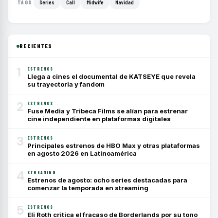
Series
Call
Midwife
Navidad
TAGS
RECIENTES
1
ESTRENOS
Llega a cines el documental de KATSEYE que revela
su trayectoria y fandom
2
ESTRENOS
Fuse Media y Tribeca Films se alían para estrenar
cine independiente en plataformas digitales
3
ESTRENOS
Principales estrenos de HBO Max y otras plataformas
en agosto 2026 en Latinoamérica
4
STREAMING
Estrenos de agosto: ocho series destacadas para
comenzar la temporada en streaming
5
ESTRENOS
Eli Roth critica el fracaso de Borderlands por su tono