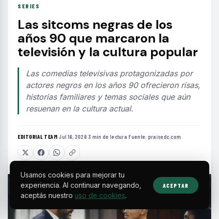
SERIES
Las sitcoms negras de los
años 90 que marcaron la
televisión y la cultura popular
Las comedias televisivas protagonizadas por
actores negros en los años 90 ofrecieron risas,
historias familiares y temas sociales que aún
resuenan en la cultura actual.
EDITORIAL TEAM
·
Jul 16, 2026
·
3 min de lectura
·
Fuente:
praisedc.com
Usamos cookies para mejorar tu
experiencia. Al continuar navegando,
ACEPTAR
aceptás nuestro
uso de cookies
.