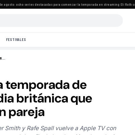
agosto: ocho series destacadas para comenzar la temporada en streaming
·
Eli Roth crit
FESTIVALES
M...
ta temporada de
dia británica que
en pareja
er Smith y Rafe Spall vuelve a Apple TV con