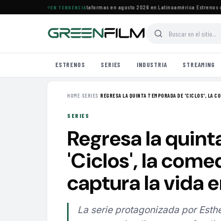
estrenos de HBO Max y otras plataformas en agosto 2026 en Latinoamérica
·
Estrenos de 
EN TENDENCIA
ESTRENOS
SERIES
INDUSTRIA
STREAMING
HOME
›
SERIES
›
REGRESA LA QUINTA TEMPORADA DE 'CICLOS', LA CO
SERIES
Regresa la quin
'Ciclos', la come
captura la vida 
La serie protagonizada por Esth