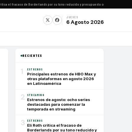
ica el fracaso de Borderlands por su tono reducido y presupuesto conservador
·
Cómo ver t
JUEVES
6 Agosto 2026
RECIENTES
1
ESTRENOS
Principales estrenos de HBO Max y
otras plataformas en agosto 2026
en Latinoamérica
2
STREAMING
Estrenos de agosto: ocho series
destacadas para comenzar la
temporada en streaming
3
ESTRENOS
Eli Roth critica el fracaso de
Borderlands por su tono reducido y