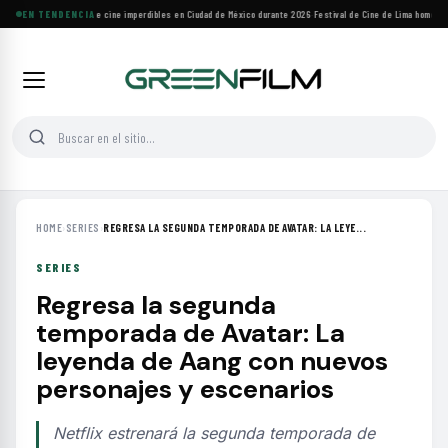
Cuatro festivales de cine imperdibles en Ciudad de México durante 2026
EN TENDENCIA
·
Festival de Cine de Lima homenajea
HOME
›
SERIES
›
REGRESA LA SEGUNDA TEMPORADA DE AVATAR: LA LEYE...
SERIES
Regresa la segunda
temporada de Avatar: La
leyenda de Aang con nuevos
personajes y escenarios
Netflix estrenará la segunda temporada de