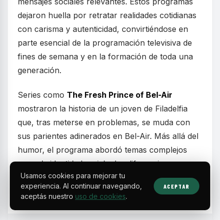
mensajes sociales relevantes. Estos programas
dejaron huella por retratar realidades cotidianas
con carisma y autenticidad, convirtiéndose en
parte esencial de la programación televisiva de
fines de semana y en la formación de toda una
generación.
Series como
The Fresh Prince of Bel-Air
mostraron la historia de un joven de Filadelfia
que, tras meterse en problemas, se muda con
sus parientes adinerados en Bel-Air. Más allá del
humor, el programa abordó temas complejos
como la identidad racial y las diferencias
Usamos cookies para mejorar tu
socioeconómicas, equilibrando risas con
experiencia. Al continuar navegando,
ACEPTAR
momentos emotivos.
aceptás nuestro
uso de cookies
.