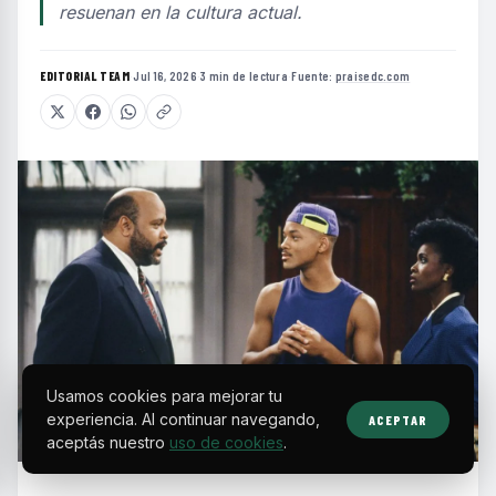
resuenan en la cultura actual.
EDITORIAL TEAM
·
Jul 16, 2026
·
3 min de lectura
·
Fuente:
praisedc.com
Usamos cookies para mejorar tu
experiencia. Al continuar navegando,
ACEPTAR
aceptás nuestro
uso de cookies
.