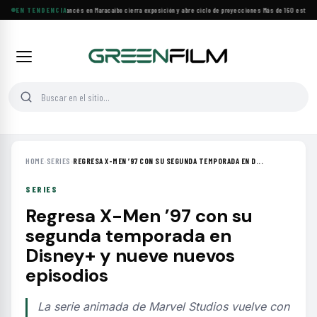
Festival de Cine Francés en Maracaibo cierra exposición y abre ciclo de proyecciones
EN TENDENCIA
·
Más de 160 estrenos
HOME
›
SERIES
›
REGRESA X-MEN ’97 CON SU SEGUNDA TEMPORADA EN D...
SERIES
Regresa X-Men ’97 con su
segunda temporada en
Disney+ y nueve nuevos
episodios
La serie animada de Marvel Studios vuelve con