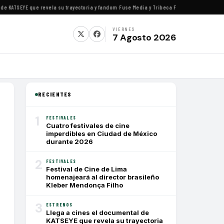
ATSEYE que revela su trayectoria y fandom
·
Fuse Media y Tribeca Films se alían para estr
VIERNES
7 Agosto 2026
RECIENTES
1
FESTIVALES
Cuatro festivales de cine
imperdibles en Ciudad de México
durante 2026
2
FESTIVALES
Festival de Cine de Lima
homenajeará al director brasileño
Kleber Mendonça Filho
3
ESTRENOS
Llega a cines el documental de
KATSEYE que revela su trayectoria