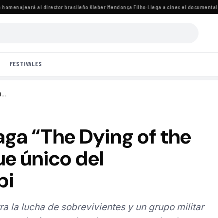
enajeará al director brasileño Kleber Mendonça Filho
·
Llega a cines el documental de K
FESTIVALES
...
aga “The Dying of the
ue único del
bi
ra la lucha de sobrevivientes y un grupo militar