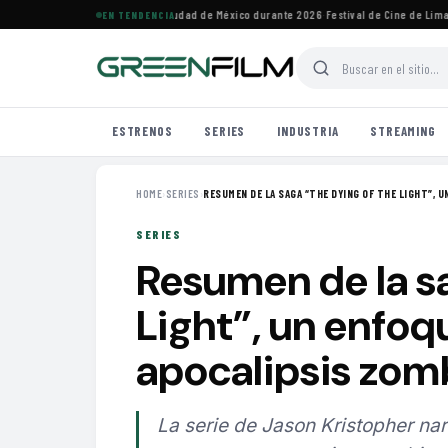
les de cine imperdibles en Ciudad de México durante 2026
·
Festival de Cine de Lima hom
EN TENDENCIA
ESTRENOS
SERIES
INDUSTRIA
STREAMING
HOME
›
SERIES
›
RESUMEN DE LA SAGA “THE DYING OF THE LIGHT”, UN
SERIES
Resumen de la s
Light”, un enfoq
apocalipsis zom
La serie de Jason Kristopher nar