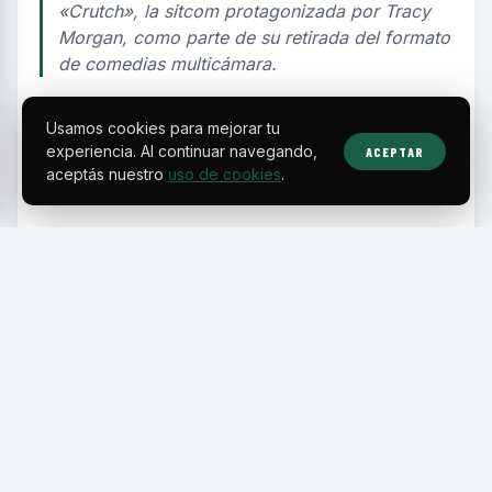
«Crutch», la sitcom protagonizada por Tracy
Morgan, como parte de su retirada del formato
de comedias multicámara.
Usamos cookies para mejorar tu
EDITORIAL TEAM
·
Jul 30, 2026
·
2 min de lectura
·
Fuente:
thejasminebrand.com
experiencia. Al continuar navegando,
ACEPTAR
aceptás nuestro
uso de cookies
.