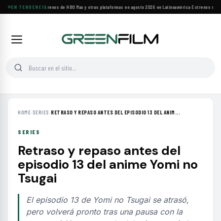
EN TENDENCIA
Principales estrenos de HBO Max y otras plataformas en agosto 2026 en Latinoamérica
·
Estrenos de ag
HOME
›
SERIES
›
RETRASO Y REPASO ANTES DEL EPISODIO 13 DEL ANIM...
SERIES
Retraso y repaso antes del
episodio 13 del anime Yomi no
Tsugai
El episodio 13 de Yomi no Tsugai se atrasó,
pero volverá pronto tras una pausa con la