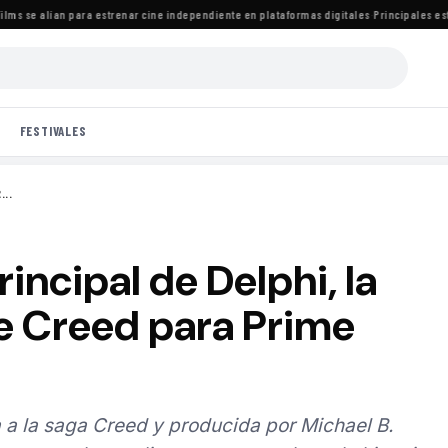
s se alían para estrenar cine independiente en plataformas digitales
·
Principales estre
FESTIVALES
...
incipal de Delphi, la
de Creed para Prime
a a la saga Creed y producida por Michael B.