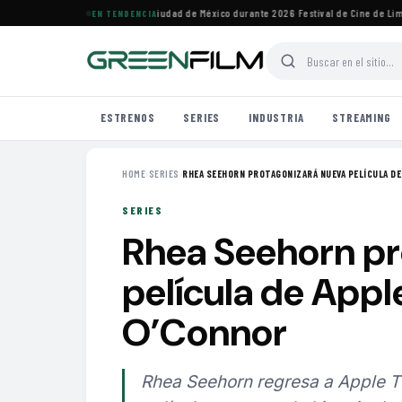
vales de cine imperdibles en Ciudad de México durante 2026
·
Festival de Cine de Lima h
EN TENDENCIA
ESTRENOS
SERIES
INDUSTRIA
STREAMING
HOME
›
SERIES
›
RHEA SEEHORN PROTAGONIZARÁ NUEVA PELÍCULA DE 
SERIES
Rhea Seehorn pr
película de Appl
O’Connor
Rhea Seehorn regresa a Apple TV