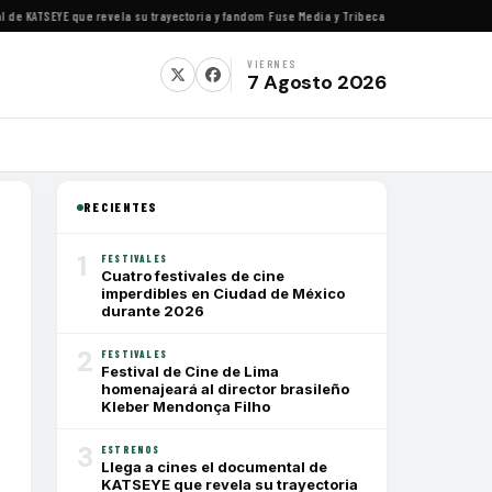
 KATSEYE que revela su trayectoria y fandom
·
Fuse Media y Tribeca Films se alían para es
VIERNES
7 Agosto 2026
RECIENTES
1
FESTIVALES
Cuatro festivales de cine
imperdibles en Ciudad de México
durante 2026
2
FESTIVALES
Festival de Cine de Lima
homenajeará al director brasileño
Kleber Mendonça Filho
3
ESTRENOS
Llega a cines el documental de
KATSEYE que revela su trayectoria