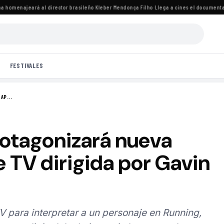
omenajeará al director brasileño Kleber Mendonça Filho
·
Llega a cines el documental de
FESTIVALES
AP...
otagonizará nueva
e TV dirigida por Gavin
 para interpretar a un personaje en Running,