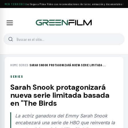
Más de 160 estrenos llegan a Prime Video con recomendaciones de terror, animación y documentales
EN TENDENCIA
·
Las 10
HOME
›
SERIES
›
SARAH SNOOK PROTAGONIZARÁ NUEVA SERIE LIMITADA ...
SERIES
Sarah Snook protagonizará
nueva serie limitada basada
en "The Birds
La actriz ganadora del Emmy Sarah Snook
encabezará una serie de HBO que reinventa la