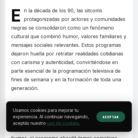
E
n la década de los 90, las sitcoms
protagonizadas por actores y comunidades
negras se consolidaron como un fenómeno
cultural que combinó humor, valores familiares y
mensajes sociales relevantes. Estos programas
dejaron huella por retratar realidades cotidianas
con carisma y autenticidad, convirtiéndose en
parte esencial de la programación televisiva de
fines de semana y en la formación de toda una
generación.
Series como
The Fresh Prince of Bel-Air
Usamos cookies para mejorar tu
mostraron la historia de un joven de Filadelfia
experiencia. Al continuar navegando,
ACEPTAR
que, tras meterse en problemas, se muda con
aceptás nuestro
uso de cookies
.
sus parientes adinerados en Bel-Air. Más allá del
humor, el programa abordó temas complejos