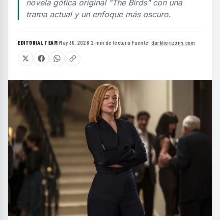
novela gótica original "The Birds" con una
trama actual y un enfoque más oscuro.
EDITORIAL TEAM
·
May 30, 2026
·
2 min de lectura
·
Fuente:
darkhorizons.com