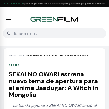
Lifetime estrena especial de películas con historias de engaños y secretos peligrosos
EN TENDENCIA
·
El simbolismo de los
HOME
›
SERIES
›
SEKAI NO OWARI ESTRENA NUEVO TEMA DE APERTURA P...
SERIES
SEKAI NO OWARI estrena
nuevo tema de apertura para
el anime Jaadugar: A Witch in
Mongolia
La banda japonesa SEKAI NO OWARI lanzó el