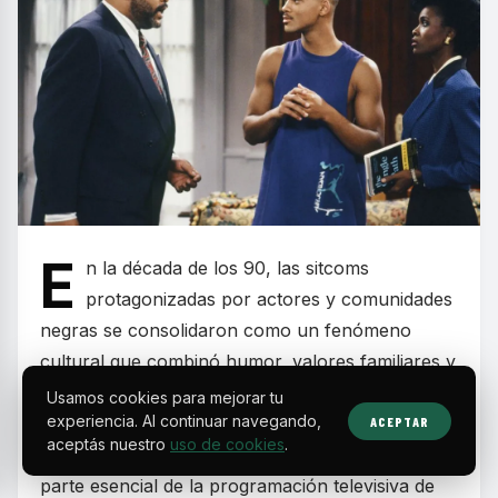
E
n la década de los 90, las sitcoms
protagonizadas por actores y comunidades
negras se consolidaron como un fenómeno
cultural que combinó humor, valores familiares y
mensajes sociales relevantes. Estos programas
Usamos cookies para mejorar tu
experiencia. Al continuar navegando,
dejaron huella por retratar realidades cotidianas
ACEPTAR
aceptás nuestro
uso de cookies
.
con carisma y autenticidad, convirtiéndose en
parte esencial de la programación televisiva de