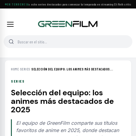
Estrenos de agosto: ocho series destacadas para comenzar la temporada en streaming
EN TENDENCIA
·
Eli Roth critica el
HOME
›
SERIES
›
SELECCIÓN DEL EQUIPO: LOS ANIMES MÁS DESTACADOS...
SERIES
Selección del equipo: los
animes más destacados de
2025
El equipo de GreenFilm comparte sus títulos
favoritos de anime en 2025, donde destacan