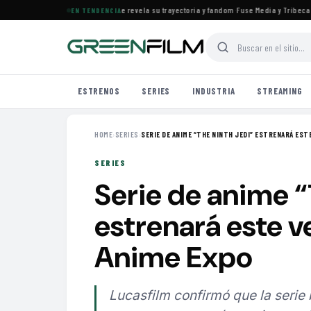
s el documental de KATSEYE que revela su trayectoria y fandom
·
Fuse Media y Tribeca Fil
EN TENDENCIA
ESTRENOS
SERIES
INDUSTRIA
STREAMING
HOME
›
SERIES
›
SERIE DE ANIME “THE NINTH JEDI” ESTRENARÁ ESTE 
SERIES
Serie de anime “
estrenará este 
Anime Expo
Lucasfilm confirmó que la serie 