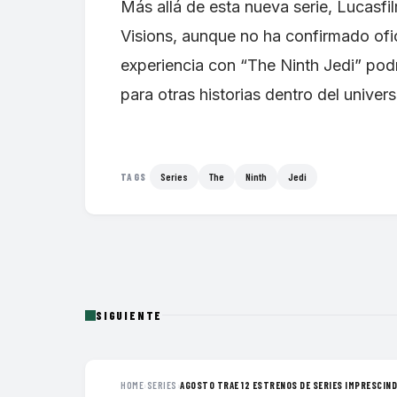
Más allá de esta nueva serie, Lucasfi
Visions, aunque no ha confirmado ofi
experiencia con “The Ninth Jedi” podrí
para otras historias dentro del unive
Series
The
Ninth
Jedi
TAGS
SIGUIENTE
HOME
›
SERIES
›
AGOSTO TRAE 12 ESTRENOS DE SERIES IMPRESCINDI