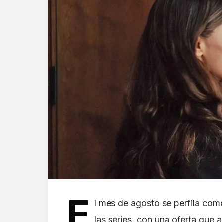
E
l mes de agosto se perfila co
las series, con una oferta que 