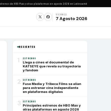
nos de HBO Max y otras plataformas en agosto 2026 en Latinoamérica
·
Estrenos de agost
VIERNES
7 Agosto 2026
RECIENTES
1
ESTRENOS
Llega a cines el documental de
KATSEYE que revela su trayectoria
y fandom
2
ESTRENOS
Fuse Media y Tribeca Films se alían
para estrenar cine independiente
en plataformas digitales
3
ESTRENOS
Principales estrenos de HBO Max y
otras plataformas en agosto 2026