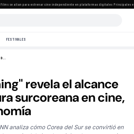
s se alían para estrenar cine independiente en plataformas digitales
·
Principales estre
FESTIVALES
D...
ing" revela el alcance
ura surcoreana en cine,
nomía
N analiza cómo Corea del Sur se convirtió en