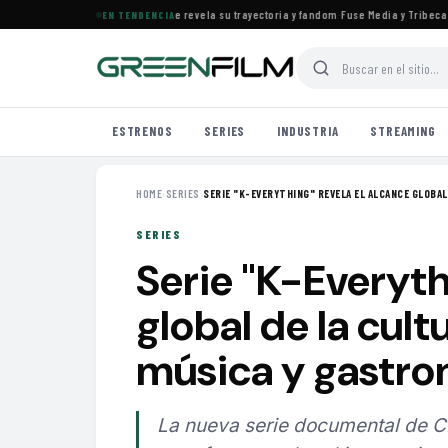
s el documental de KATSEYE que revela su trayectoria y fandom
·
Fuse Media y Tribeca Film
EN TENDENCIA
ESTRENOS
SERIES
INDUSTRIA
STREAMING
HOME
›
SERIES
›
SERIE "K-EVERYTHING" REVELA EL ALCANCE GLOBAL 
SERIES
Serie "K-Everyth
global de la cult
música y gastro
La nueva serie documental de CN