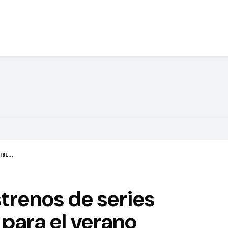
BL...
strenos de series
para el verano