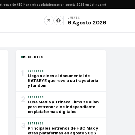
nos de HBO Max y otras plataformas en agosto 2026 en Latinoamérica
·
Estrenos de agost
JUEVES
6 Agosto 2026
RECIENTES
1
ESTRENOS
Llega a cines el documental de
KATSEYE que revela su trayectoria
y fandom
2
ESTRENOS
Fuse Media y Tribeca Films se alían
para estrenar cine independiente
en plataformas digitales
3
ESTRENOS
Principales estrenos de HBO Max y
otras plataformas en agosto 2026