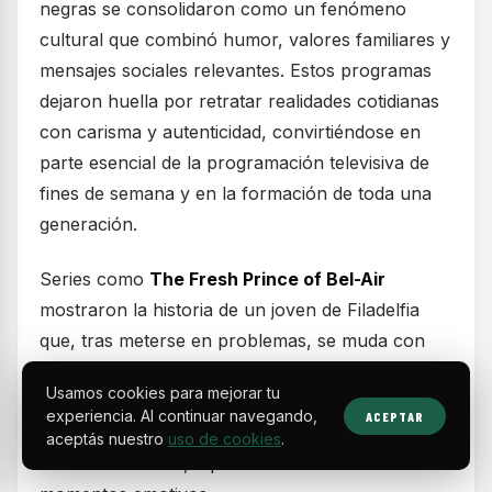
negras se consolidaron como un fenómeno
cultural que combinó humor, valores familiares y
mensajes sociales relevantes. Estos programas
dejaron huella por retratar realidades cotidianas
con carisma y autenticidad, convirtiéndose en
parte esencial de la programación televisiva de
fines de semana y en la formación de toda una
generación.
Series como
The Fresh Prince of Bel-Air
mostraron la historia de un joven de Filadelfia
que, tras meterse en problemas, se muda con
sus parientes adinerados en Bel-Air. Más allá del
Usamos cookies para mejorar tu
humor, el programa abordó temas complejos
experiencia. Al continuar navegando,
ACEPTAR
como la identidad racial y las diferencias
aceptás nuestro
uso de cookies
.
socioeconómicas, equilibrando risas con