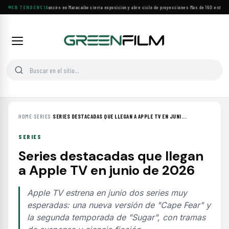
Festival de Cine Francés en Maracaibo cierra exposición y abre ciclo de proyecciones
EN TENDENCIA
·
Más de 160 estrenos
HOME
›
SERIES
›
SERIES DESTACADAS QUE LLEGAN A APPLE TV EN JUNI...
SERIES
Series destacadas que llegan
a Apple TV en junio de 2026
Apple TV estrena en junio dos series muy
esperadas: una nueva versión de "Cape Fear" y
la segunda temporada de "Sugar", con tramas