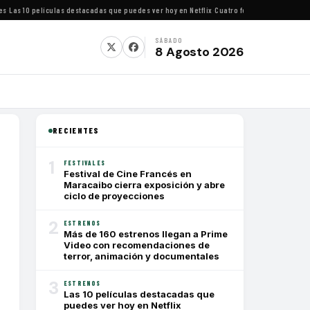
as 10 películas destacadas que puedes ver hoy en Netflix
·
Cuatro festivales de cine impe
SÁBADO
8 Agosto 2026
RECIENTES
1
FESTIVALES
Festival de Cine Francés en
Maracaibo cierra exposición y abre
ciclo de proyecciones
2
ESTRENOS
Más de 160 estrenos llegan a Prime
Video con recomendaciones de
terror, animación y documentales
3
ESTRENOS
Las 10 películas destacadas que
puedes ver hoy en Netflix