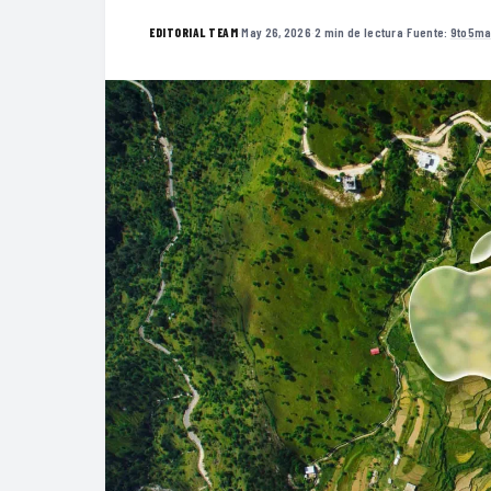
·
May 26, 2026
·
2 min de lectura
·
Fuente:
9to5m
EDITORIAL TEAM