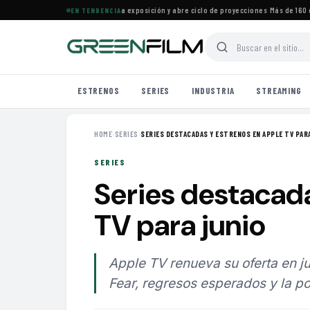
ine Francés en Maracaibo cierra exposición y abre ciclo de proyecciones
·
Más de 160 estr
EN TENDENCIA
ESTRENOS
SERIES
INDUSTRIA
STREAMING
HOME
›
SERIES
›
SERIES DESTACADAS Y ESTRENOS EN APPLE TV PARA
SERIES
Series destacad
TV para junio
Apple TV renueva su oferta en ju
Fear, regresos esperados y la po