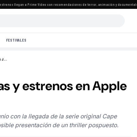
enos llegan a Prime Video con recomendaciones de terror, animación y documentales
·
L
FESTIVALES
 J...
as y estrenos en Apple
nio con la llegada de la serie original Cape
sible presentación de un thriller pospuesto.