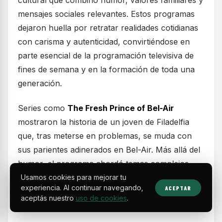
mensajes sociales relevantes. Estos programas
dejaron huella por retratar realidades cotidianas
con carisma y autenticidad, convirtiéndose en
parte esencial de la programación televisiva de
fines de semana y en la formación de toda una
generación.
Series como
The Fresh Prince of Bel-Air
mostraron la historia de un joven de Filadelfia
que, tras meterse en problemas, se muda con
sus parientes adinerados en Bel-Air. Más allá del
humor, el programa abordó temas complejos
como la identidad racial y las diferencias
Usamos cookies para mejorar tu
experiencia. Al continuar navegando,
ACEPTAR
socioeconómicas, equilibrando risas con
aceptás nuestro
uso de cookies
.
momentos emotivos.