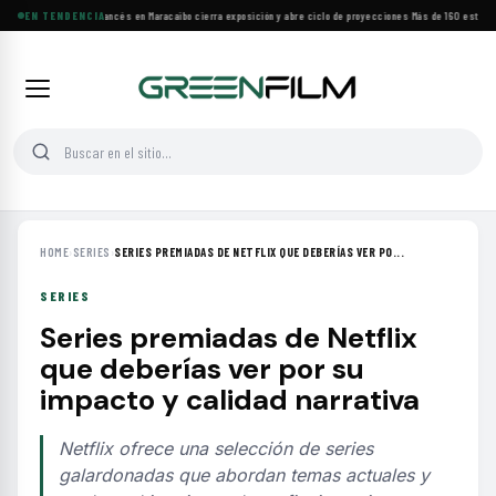
Festival de Cine Francés en Maracaibo cierra exposición y abre ciclo de proyecciones
EN TENDENCIA
·
Más de 160 estrenos
HOME
›
SERIES
›
SERIES PREMIADAS DE NETFLIX QUE DEBERÍAS VER PO...
SERIES
Series premiadas de Netflix
que deberías ver por su
impacto y calidad narrativa
Netflix ofrece una selección de series
galardonadas que abordan temas actuales y