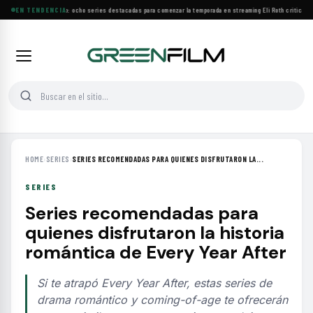
Estrenos de agosto: ocho series destacadas para comenzar la temporada en streaming
EN TENDENCIA
·
Eli Roth critica el
HOME
›
SERIES
›
SERIES RECOMENDADAS PARA QUIENES DISFRUTARON LA...
SERIES
Series recomendadas para
quienes disfrutaron la historia
romántica de Every Year After
Si te atrapó Every Year After, estas series de
drama romántico y coming-of-age te ofrecerán