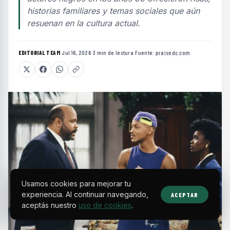
historias familiares y temas sociales que aún
resuenan en la cultura actual.
EDITORIAL TEAM
·
Jul 16, 2026
·
3 min de lectura
·
Fuente:
praisedc.com
Usamos cookies para mejorar tu
experiencia. Al continuar navegando,
ACEPTAR
aceptás nuestro
uso de cookies
.