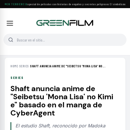
Lifetime estrena especial de películas con historias de engaños y secretos peligrosos
EN TENDENCIA
·
El simbolismo de lo
HOME
›
SERIES
›
SHAFT ANUNCIA ANIME DE "SEIBETSU 'MONA LISA' NO...
SERIES
Shaft anuncia anime de
"Seibetsu 'Mona Lisa' no Kimi
e" basado en el manga de
CyberAgent
El estudio Shaft, reconocido por Madoka