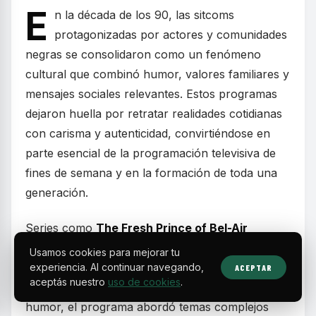
E
n la década de los 90, las sitcoms
protagonizadas por actores y comunidades
negras se consolidaron como un fenómeno
cultural que combinó humor, valores familiares y
mensajes sociales relevantes. Estos programas
dejaron huella por retratar realidades cotidianas
con carisma y autenticidad, convirtiéndose en
parte esencial de la programación televisiva de
fines de semana y en la formación de toda una
generación.
Series como
The Fresh Prince of Bel-Air
mostraron la historia de un joven de Filadelfia
Usamos cookies para mejorar tu
que, tras meterse en problemas, se muda con
experiencia. Al continuar navegando,
ACEPTAR
aceptás nuestro
uso de cookies
.
sus parientes adinerados en Bel-Air. Más allá del
humor, el programa abordó temas complejos