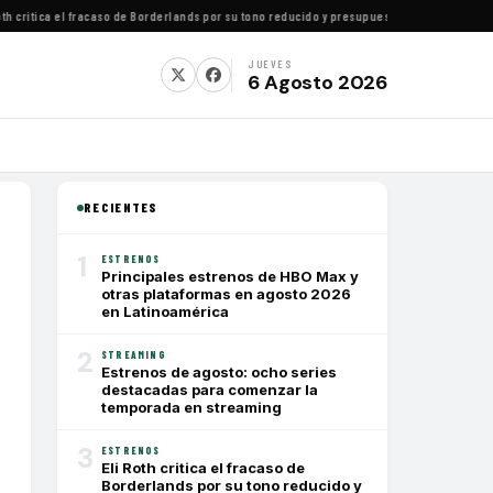
critica el fracaso de Borderlands por su tono reducido y presupuesto conservador
·
Cómo v
JUEVES
6 Agosto 2026
RECIENTES
1
ESTRENOS
Principales estrenos de HBO Max y
otras plataformas en agosto 2026
en Latinoamérica
2
STREAMING
Estrenos de agosto: ocho series
destacadas para comenzar la
temporada en streaming
3
ESTRENOS
Eli Roth critica el fracaso de
Borderlands por su tono reducido y