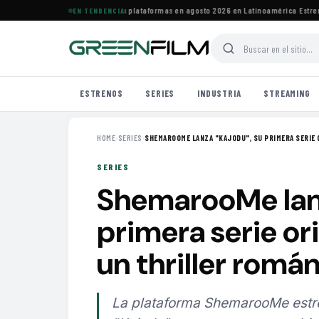
les estrenos de HBO Max y otras plataformas en agosto 2026 en Latinoamérica
·
Estrenos 
EN TENDENCIA
ESTRENOS
SERIES
INDUSTRIA
STREAMING
HOME
›
SERIES
›
SHEMAROOME LANZA "KAJODU", SU PRIMERA SERIE O
SERIES
ShemarooMe lanz
primera serie ori
un thriller romá
La plataforma ShemarooMe estren