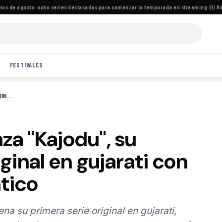
de agosto: ocho series destacadas para comenzar la temporada en streaming
·
Eli Roth 
FESTIVALES
RI...
a "Kajodu", su
ginal en gujarati con
ntico
a su primera serie original en gujarati,