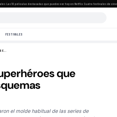
·
Las 10 películas destacadas que puedes ver hoy en Netflix
·
Cuatro festivales de cine im
FESTIVALES
 E...
superhéroes que
esquemas
ron el molde habitual de las series de