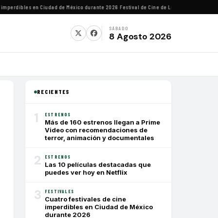
perdibles en Ciudad de México durante 2026
·
Festival de Cine de Lima homenajeará al di
SÁBADO
8 Agosto 2026
RECIENTES
1
ESTRENOS
Más de 160 estrenos llegan a Prime
Video con recomendaciones de
terror, animación y documentales
2
ESTRENOS
Las 10 películas destacadas que
puedes ver hoy en Netflix
3
FESTIVALES
Cuatro festivales de cine
imperdibles en Ciudad de México
durante 2026