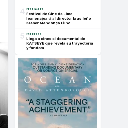
4
FESTIVALES
Festival de Cine de Lima
homenajeará al director brasileño
Kleber Mendonça Filho
5
ESTRENOS
Llega a cines el documental de
KATSEYE que revela su trayectoria
y fandom