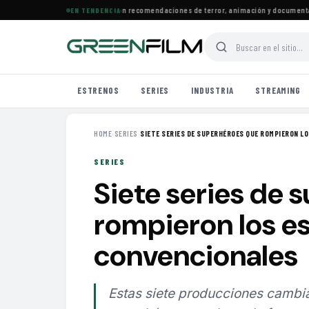
trenos llegan a Prime Video con recomendaciones de terror, animación y documentales
EN TENDENCIA
ESTRENOS
SERIES
INDUSTRIA
STREAMING
HOME
›
SERIES
›
SIETE SERIES DE SUPERHÉROES QUE ROMPIERON LOS
SERIES
Siete series de 
rompieron los 
convencionales
Estas siete producciones cambia