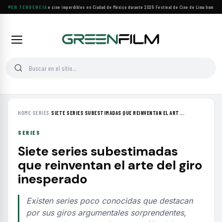
Cuatro festivales de cine imperdibles en Ciudad de México durante 2026
EN TENDENCIA
·
Festival de Cine de Lima homenajea
HOME
›
SERIES
›
SIETE SERIES SUBESTIMADAS QUE REINVENTAN EL ART...
SERIES
Siete series subestimadas
que reinventan el arte del giro
inesperado
Existen series poco conocidas que destacan
por sus giros argumentales sorprendentes,