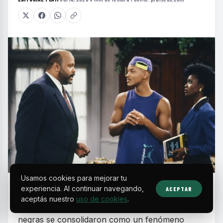
Usamos cookies para mejorar tu
E
experiencia. Al continuar navegando,
ACEPTAR
n la década de los 90, las sitcoms
aceptás nuestro
uso de cookies
.
protagonizadas por actores y comunidades
negras se consolidaron como un fenómeno