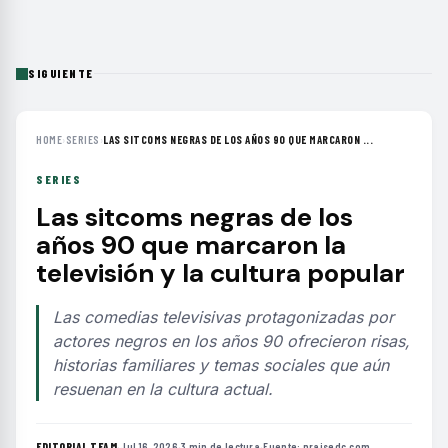
SIGUIENTE
HOME
›
SERIES
›
LAS SITCOMS NEGRAS DE LOS AÑOS 90 QUE MARCARON ...
SERIES
Las sitcoms negras de los
años 90 que marcaron la
televisión y la cultura popular
Las comedias televisivas protagonizadas por
actores negros en los años 90 ofrecieron risas,
historias familiares y temas sociales que aún
resuenan en la cultura actual.
EDITORIAL TEAM
·
Jul 16, 2026
·
3 min de lectura
·
Fuente:
praisedc.com