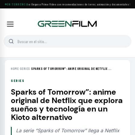
Más de 160 estrenos llegan a Prime Video con recomendaciones de terror, animación y documentales
EN TENDENCIA
·
Las 10
HOME
›
SERIES
›
SPARKS OF TOMORROW”: ANIME ORIGINAL DE NETFLIX ...
SERIES
Sparks of Tomorrow”: anime
original de Netflix que explora
sueños y tecnología en un
Kioto alternativo
La serie “Sparks of Tomorrow” llega a Netflix