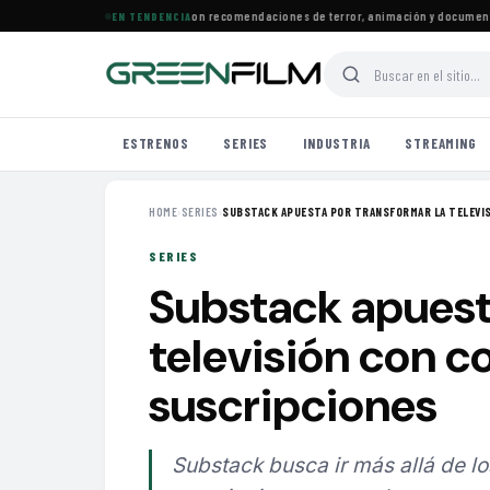
strenos llegan a Prime Video con recomendaciones de terror, animación y documentale
EN TENDENCIA
ESTRENOS
SERIES
INDUSTRIA
STREAMING
HOME
›
SERIES
›
SUBSTACK APUESTA POR TRANSFORMAR LA TELEVISI
SERIES
Substack apuest
televisión con c
suscripciones
Substack busca ir más allá de lo