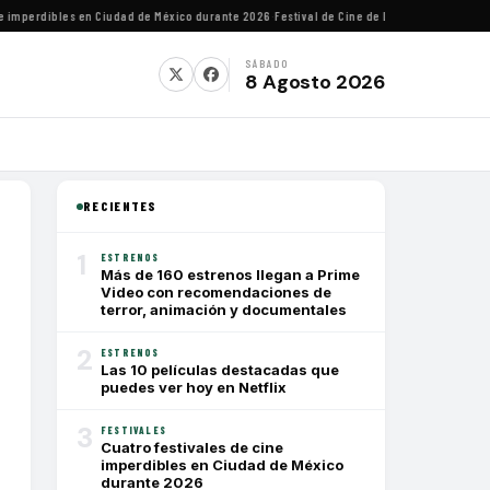
mperdibles en Ciudad de México durante 2026
·
Festival de Cine de Lima homenajeará al d
SÁBADO
8 Agosto 2026
RECIENTES
1
ESTRENOS
Más de 160 estrenos llegan a Prime
Video con recomendaciones de
terror, animación y documentales
2
ESTRENOS
Las 10 películas destacadas que
puedes ver hoy en Netflix
3
FESTIVALES
Cuatro festivales de cine
imperdibles en Ciudad de México
durante 2026