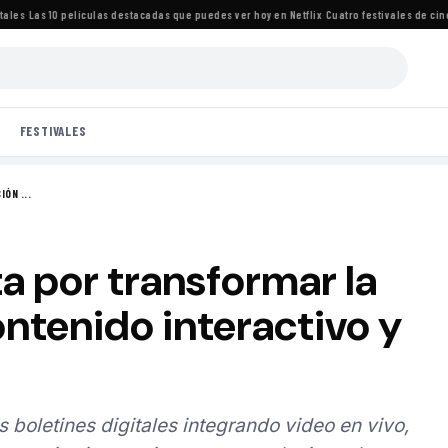
s
·
Las 10 películas destacadas que puedes ver hoy en Netflix
·
Cuatro festivales de cine i
FESTIVALES
ÓN ...
a por transformar la
ontenido interactivo y
s boletines digitales integrando video en vivo,