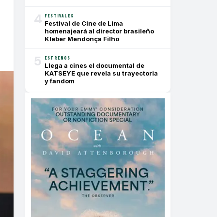
4
FESTIVALES
Festival de Cine de Lima
homenajeará al director brasileño
Kleber Mendonça Filho
5
ESTRENOS
Llega a cines el documental de
KATSEYE que revela su trayectoria
y fandom