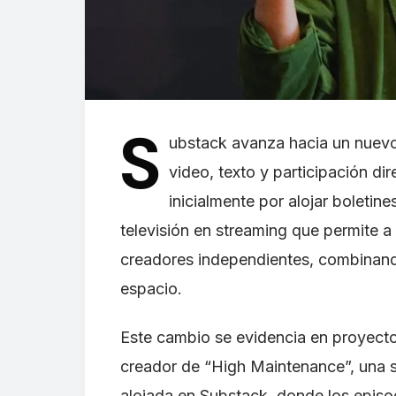
S
ubstack avanza hacia un nuev
video, texto y participación di
inicialmente por alojar boletine
televisión en streaming que permite a 
creadores independientes, combinand
espacio.
Este cambio se evidencia en proyect
creador de “High Maintenance”, una s
alojada en Substack, donde los episo