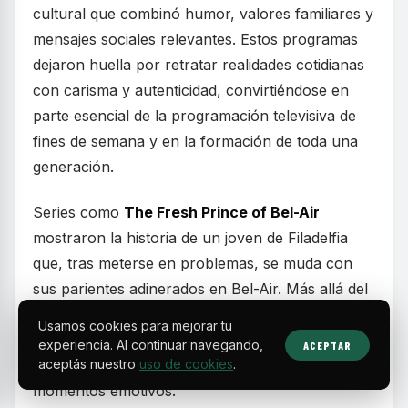
cultural que combinó humor, valores familiares y
mensajes sociales relevantes. Estos programas
dejaron huella por retratar realidades cotidianas
con carisma y autenticidad, convirtiéndose en
parte esencial de la programación televisiva de
fines de semana y en la formación de toda una
generación.
Series como
The Fresh Prince of Bel-Air
mostraron la historia de un joven de Filadelfia
que, tras meterse en problemas, se muda con
sus parientes adinerados en Bel-Air. Más allá del
humor, el programa abordó temas complejos
Usamos cookies para mejorar tu
como la identidad racial y las diferencias
experiencia. Al continuar navegando,
ACEPTAR
socioeconómicas, equilibrando risas con
aceptás nuestro
uso de cookies
.
momentos emotivos.