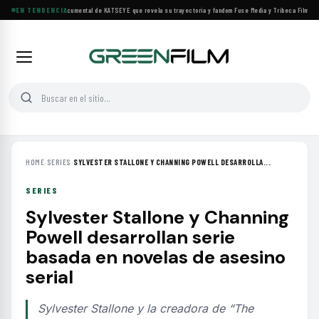
Llega a cines el documental de KATSEYE que revela su trayectoria y fandom
EN TENDENCIA
·
Fuse Media y Tribeca Films se 
HOME
›
SERIES
›
SYLVESTER STALLONE Y CHANNING POWELL DESARROLLA...
SERIES
Sylvester Stallone y Channing
Powell desarrollan serie
basada en novelas de asesino
serial
Sylvester Stallone y la creadora de “The