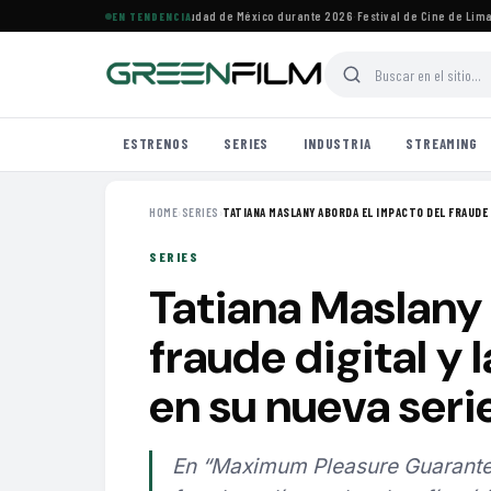
vales de cine imperdibles en Ciudad de México durante 2026
·
Festival de Cine de Lima h
EN TENDENCIA
ESTRENOS
SERIES
INDUSTRIA
STREAMING
HOME
›
SERIES
›
TATIANA MASLANY ABORDA EL IMPACTO DEL FRAUDE D
SERIES
Tatiana Maslany
fraude digital y l
en su nueva seri
En “Maximum Pleasure Guaranteed