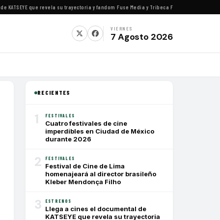
KATSEYE que revela su trayectoria y fandom
·
Fuse Media y Tribeca Films se alían para est
VIERNES
7 Agosto 2026
RECIENTES
1
FESTIVALES
Cuatro festivales de cine
imperdibles en Ciudad de México
durante 2026
2
FESTIVALES
Festival de Cine de Lima
homenajeará al director brasileño
Kleber Mendonça Filho
3
ESTRENOS
Llega a cines el documental de
KATSEYE que revela su trayectoria