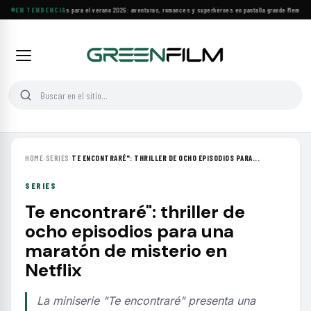
Estrenos y clásicos para el verano 2026: aventuras, romances y superhéroes en pantalla grande
EN TENDENCIA
·
Memoria y 
HOME
›
SERIES
›
TE ENCONTRARÉ": THRILLER DE OCHO EPISODIOS PARA...
SERIES
Te encontraré": thriller de
ocho episodios para una
maratón de misterio en
Netflix
La miniserie "Te encontraré" presenta una