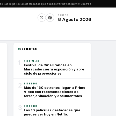
s 10 películas destacadas que puedes ver hoy en Netflix
·
Cuatro festivales de cine impe
SÁBADO
8 Agosto 2026
RECIENTES
1
FESTIVALES
Festival de Cine Francés en
Maracaibo cierra exposición y abre
ciclo de proyecciones
2
ESTRENOS
Más de 160 estrenos llegan a Prime
Video con recomendaciones de
terror, animación y documentales
3
ESTRENOS
Las 10 películas destacadas que
puedes ver hoy en Netflix