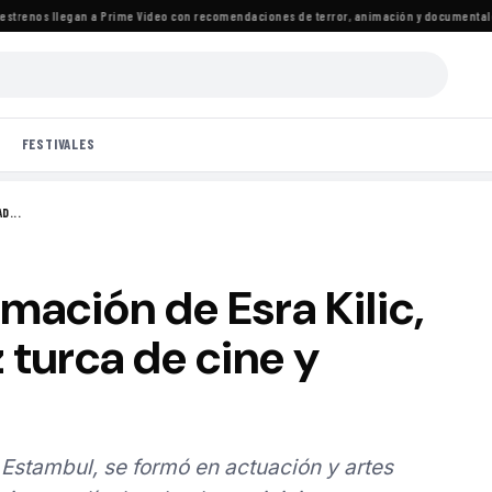
enos llegan a Prime Video con recomendaciones de terror, animación y documentales
·
La
FESTIVALES
D...
rmación de Esra Kilic,
 turca de cine y
n Estambul, se formó en actuación y artes