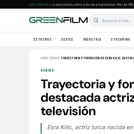
ine Francés en Maracaibo cierra exposición y abre ciclo de proyecciones
·
Más de 160 estr
EN TENDENCIA
ESTRENOS
SERIES
INDUSTRIA
STREAMING
HOME
›
SERIES
›
TRAYECTORIA Y FORMACIÓN DE ESRA KILIC, DESTACA
SERIES
Trayectoria y fo
destacada actriz
televisión
Esra Kilic, actriz turca nacida e